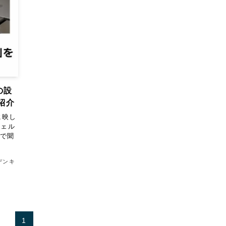
の設
紹介
に映し
シェル
画で聞
デンキ
1