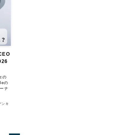
CEO
26
cの
leの
ャーナ
デンキ