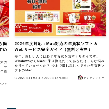
ら簡
2026年度対応：Mac対応の年賀状ソフト＆
すめ
Webサービス完全ガイド（無料と有料）
毎年、親しい人には必ず年賀状を出すトリダイです。
WindowsからMacに乗り換えたってあなたはこんな悩み
年末の
を持っていませんか？ 今まで慣れ親しんできた年賀状ソ
… サ
フトのMac...
 年賀
2025年11月3日
2025年12月30日
ケチケチデンキ
デンキ