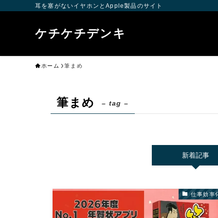
耳を塞がないイヤホンとApple製品のサイト
ケチケチデンキ
ホーム
筆まめ
筆まめ
– tag –
新着記事
仕事効率化