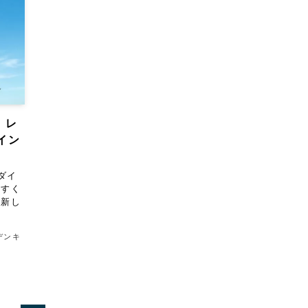
』レ
イン
ダイ
やすく
ら新し
デンキ