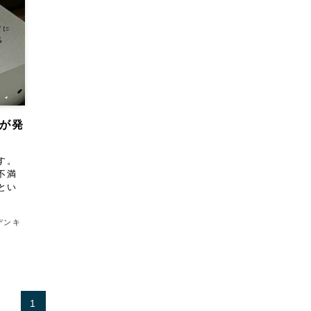
体が発
す。
不満
とい
デンキ
1