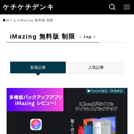
ケチケチデンキ
ホーム
iMazing 無料版 制限
iMazing 無料版 制限
– tag –
新着記事
人気記事
Apple製品・関連商品