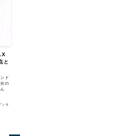
LX
点と
タンド
部分の
せん
デンキ