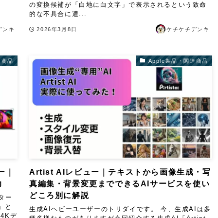
の変換候補が「白地に白文字」で表示されるという致命
的な不具合に遭...
デンキ
2026年3月8日
ケチケチデンキ
連商品
Apple製品・関連商品
ュー｜
Artist AIレビュー｜テキストから画像生成・写
力
真編集・背景変更までできるAIサービスを使い
どころ別に解説
ニター
」と
生成AIヘビーユーザーのトリダイです。 今、生成AIは多
4Kデ