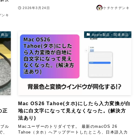
2026年3月24日
ケチケチデンキ
デンキ
連商品
Apple製品・関連商品
Mac OS26 Tahoe(タホ)にしたら入力変換が白
の正
地に白文字になって見えなくなった。(解決方
法あり)
ーブル
Macユーザーのトリダイです。 最新のmacOS 26
で、
Tahoe（タホ）へアップデートしたところ、日本語入力