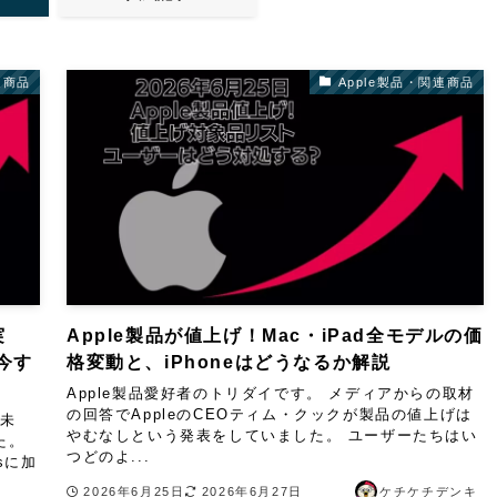
連商品
Apple製品・関連商品
実
Apple製品が値上げ！Mac・iPad全モデルの価
今す
格変動と、iPhoneはどうなるか解説
Apple製品愛好者のトリダイです。 メディアからの取材
の回答でAppleのCEOティム・クックが製品の値上げは
日未
やむなしという発表をしていました。 ユーザーたちはい
た。
つどのよ...
dsに加
2026年6月25日
2026年6月27日
ケチケチデンキ