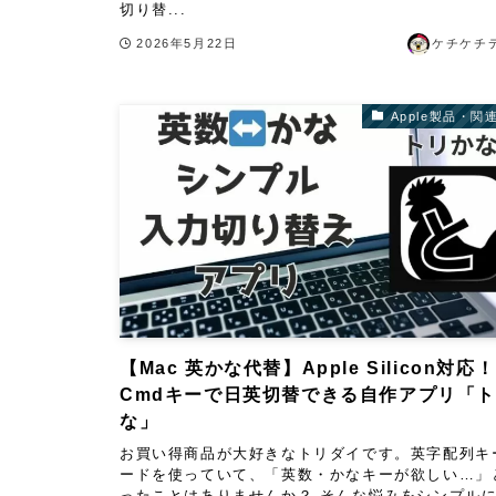
切り替...
2026年5月22日
ケチケチ
Apple製品・関
【Mac 英かな代替】Apple Silicon対応！
Cmdキーで日英切替できる自作アプリ「
な」
お買い得商品が大好きなトリダイです。英字配列キ
ードを使っていて、「英数・かなキーが欲しい…」
ったことはありませんか？ そんな悩みをシンプル