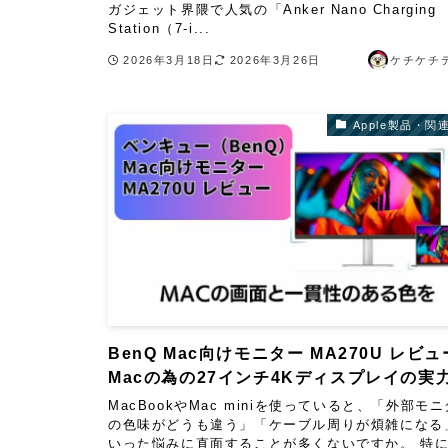
ガジェット界隈で人気の「Anker Nano Charging
Station（7-i...
2026年3月18日
2026年3月26日
ケチケチ
Apple製品・関
BenQ Mac向けモニター MA270U レビ
Macの為の27インチ4Kディスプレイの実
MacBookやMac miniを使っていると、「外部モ
の色味がどうも違う」「ケーブル周りが煩雑になる
いった悩みに直面することが多くないですか。 特に