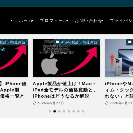
ホーム
プロフィール
お問い合わせ
プライバシ
le製品・関連商品
Apple製品・関連商品
】iPhone値
Apple製品が値上げ！Mac・
iPhoneや
pple製
iPad全モデルの価格変動と、
ィム・クック
価格一覧と
iPhoneはどうなるか解説
れない」と
策5選
(2026年6月)
2026年6月27日
2026年6月2