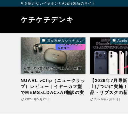
耳を塞がないイヤホンとApple製品のサイト
ケチケチデンキ
・関連商品
耳を塞がないイヤホン
App
n B6
NUARL νClip（ニュークリッ
【2026年7月最新
できる薄
プ）レビュー｜イヤーカフ型
上げついに実施！A
ドを正
でMEMS×LDAC×AI翻訳の実
品・サブスクの新
力は？
今すぐやるべき対
2026年5月21日
2026年7月18日