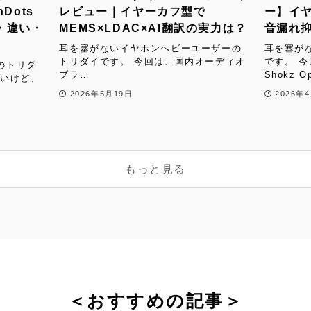
Dots
レビュー｜イヤーカフ型で
ー】イヤー
徴・違い・
MEMS×LDAC×AI翻訳の実力は？
音漏れ
耳を塞がないイヤホンヘビーユーザーの
耳を塞が
トリダイです。 今回は、国内オーディオ
です。 
のトリダ
ブラ…
Shokz O
ないけど、
2026年5月19日
2026年
もっと見る
＜おすすめの記事＞