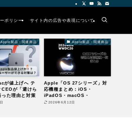
ーポリシー
サイト内の広告や表現について
Apple製品・関連商品
Apple製品・関連商品
Macが値上げへ テ
Apple「OS 27シリーズ」対
Shok
CEOが「避けら
応機種まとめ：iOS・
ホン2
語った理由と対策
iPadOS・macOS・
OpenD
watchOS、あなたのデバイス
Air
1日
2026年6月12日
2026
は残れるか？
較を徹