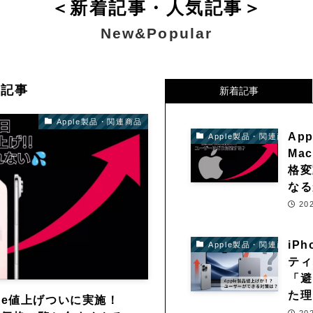
＜新着記事・人気記事＞
New
&
Popular
新記事
新着記事
Apple製品・関連商品
Ap
Apple製品・関連商品
Ma
格変
なる
20
iP
Apple製品・関連商品
ティ
「避
た理
one値上げついに実施！