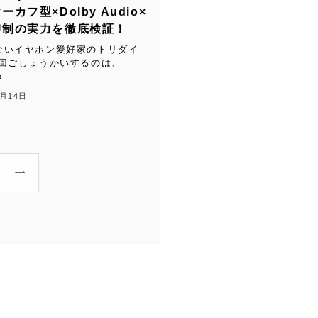
カフ型×Dolby Audio×
抑制の実力を徹底検証！
ないイヤホン愛好家のトリダイ
今回ごしょうかいするのは、
p…
4月14日