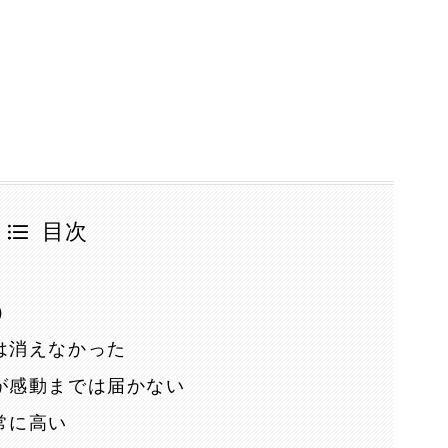
目次
）
は消えなかった
が感動までは届かない
常に高い