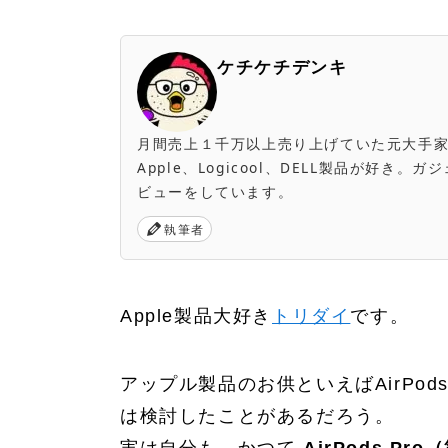
ケチケチデンキ
月間売上１千万以上売り上げていた元大手家電量販店
Apple、Logicool、DELL製品が好
ビューをしています。
執筆者
Apple製品大好き
トリダイ
です。
アップル製品のお供といえばAirPod
は検討したことがあるだろう。