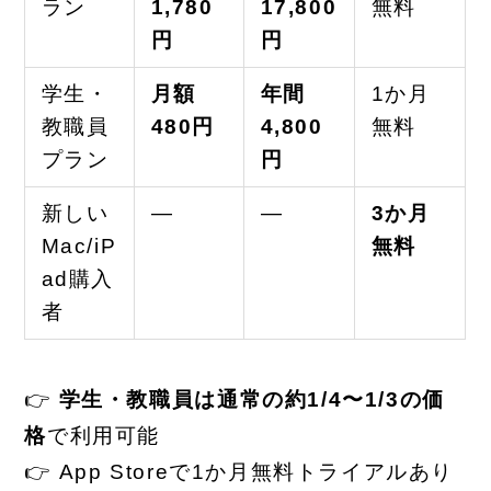
ラン
1,780
17,800
無料
円
円
学生・
月額
年間
1か月
教職員
480円
4,800
無料
プラン
円
新しい
—
—
3か月
Mac/iP
無料
ad購入
者
👉
学生・教職員は通常の約1/4〜1/3の価
格
で利用可能
👉 App Storeで1か月無料トライアルあり