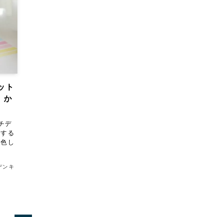
ット
、か
チデ
とする
変色し
デンキ