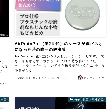
AirPodsPro（第2世代）のケースが傷だらけ
価
になった時の唯一の解決策
AirPodsPro(第2世代)を購入したケチケチトリです。 で
も、何も考えずにポケットに入れて持ち歩いていた
す。
ら･･･ 少し分かりにくいですが擦り傷がたくさん 小さな
があり
小傷がたく...
表され
2022年10月6日
2026年2月25日
ケチケチデンキ
デンキ
連商品
Apple製品・関連商品