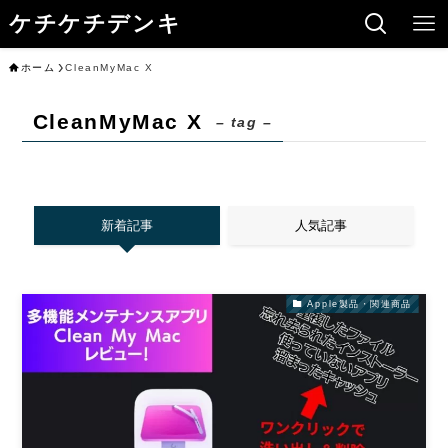
ケチケチデンキ
ホーム
CleanMyMac X
CleanMyMac X
– tag –
新着記事
人気記事
Apple製品・関連商品