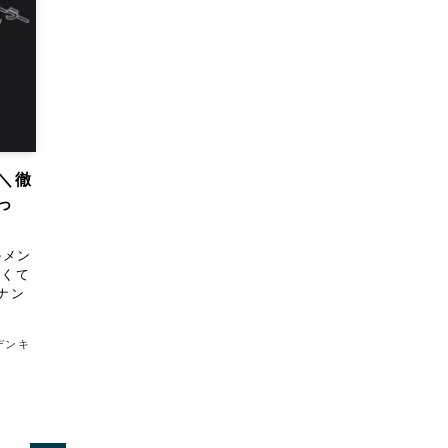
ー＼徹
わっ
のメン
なくて
ナン
デンキ