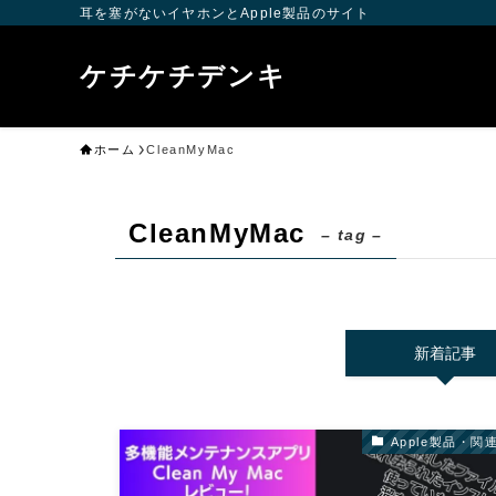
耳を塞がないイヤホンとApple製品のサイト
ケチケチデンキ
ホーム
CleanMyMac
CleanMyMac
– tag –
新着記事
Apple製品・関