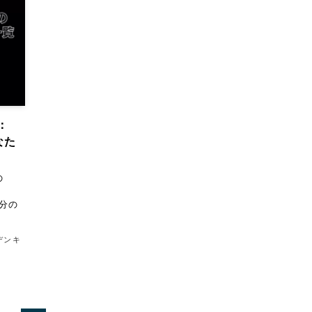
：
なた
の
自分の
デンキ