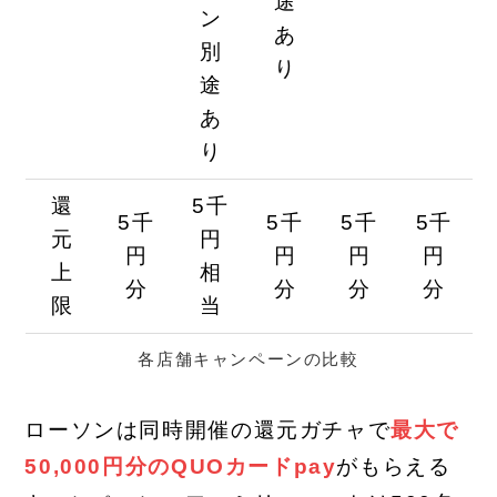
途
ン
あ
別
り
途
あ
り
還
5千
5千
5千
5千
5千
元
円
円
円
円
円
上
相
分
分
分
分
限
当
各店舗キャンペーンの比較
ローソンは同時開催の還元ガチャで
最大で
50,000円分のQUOカードpay
がもらえる