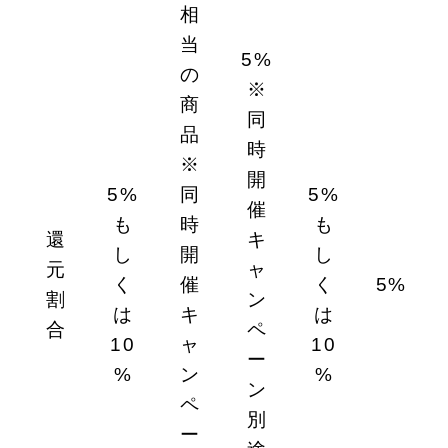
相
当
5%
の
※
商
同
品
時
※
開
5%
同
5%
催
も
時
も
還
キ
し
開
し
元
ャ
く
催
く
5%
割
ン
は
キ
は
合
ペ
10
ャ
10
ー
%
ン
%
ン
ペ
別
ー