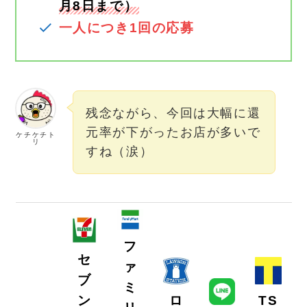
月8日まで）
一人につき1回の応募
残念ながら、今回は大幅に還
元率が下がったお店が多いで
ケチケチト
リ
すね（涙）
フ
セ
ァ
ブ
ミ
ン
ロ
TS