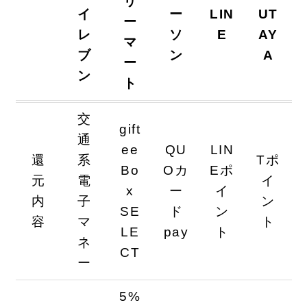
リ
イ
ー
LIN
UT
ー
レ
ソ
E
AY
マ
ブ
ン
A
ー
ン
ト
交
gift
通
ee
QU
LIN
還
系
Tポ
Bo
Oカ
Eポ
元
電
イ
x
ー
イ
内
子
ン
SE
ド
ン
容
マ
ト
LE
pay
ト
ネ
CT
ー
5%