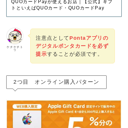
QUOカードPayが使えるお店｜【公式】ギフ
トといえばQUOカード・QUOカードPay
注意点として
Pontaアプリの
デジタルポンタカードを必ず
ケチケチト
リ
提示
することが必須です。
2つ目 オンライン購入パターン