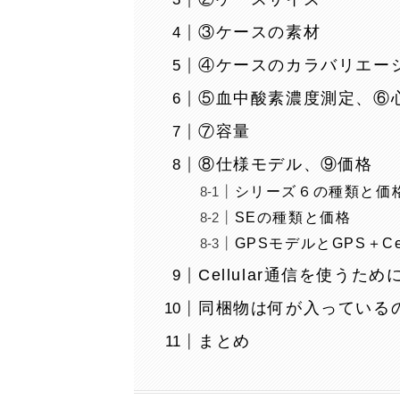
③ケースの素材
④ケースのカラバリエー
⑤血中酸素濃度測定、⑥
⑦容量
⑧仕様モデル、⑨価格
シリーズ６の種類と価
SEの種類と価格
GPSモデルとGPS＋Ce
Cellular通信を使う
同梱物は何が入っている
まとめ