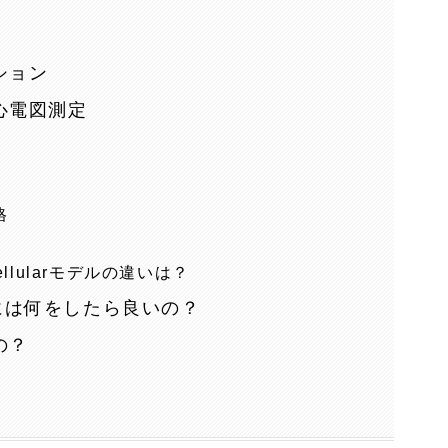
ション
心電図測定
格
llularモデルの違いは？
ためには何をしたら良いの？
の？