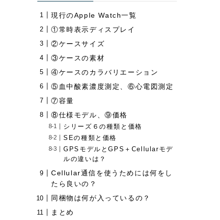
現行のApple Watch一覧
①常時表示ディスプレイ
②ケースサイズ
③ケースの素材
④ケースのカラバリエーション
⑤血中酸素濃度測定、⑥心電図測定
⑦容量
⑧仕様モデル、⑨価格
シリーズ６の種類と価格
SEの種類と価格
GPSモデルとGPS＋Cellularモデ
ルの違いは？
Cellular通信を使うためには何をし
たら良いの？
同梱物は何が入っているの？
まとめ