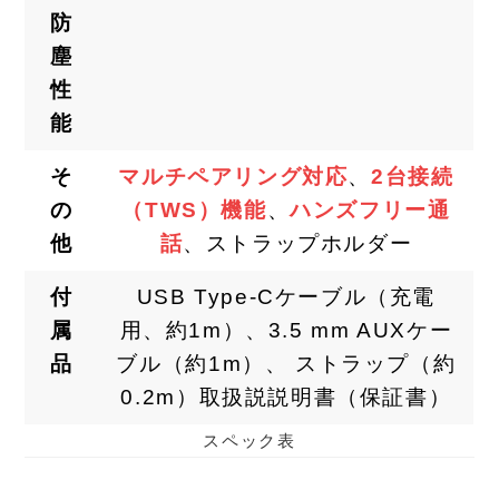
防
塵
性
能
そ
マルチペアリング対応
、
2台接続
の
（TWS）機能
、
ハンズフリー通
他
話
、ストラップホルダー
付
USB Type-Cケーブル（充電
属
用、約1m）、3.5 mm AUXケー
品
ブル（約1m）、 ストラップ（約
0.2m）取扱説説明書（保証書）
スペック表