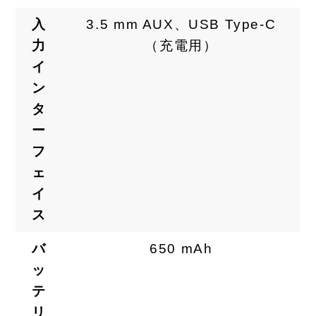
入
3.5 mm AUX、USB Type-C
力
（充電用）
イ
ン
タ
ー
フ
ェ
イ
ス
バ
650 mAh
ッ
テ
リ