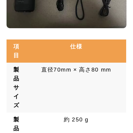
項
仕様
目
製
直径70mm × 高さ80 mm
品
サ
イ
ズ
製
約 250 g
品