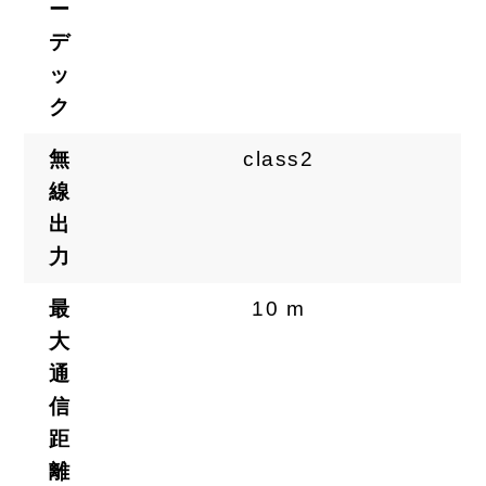
ー
デ
ッ
ク
無
class2
線
出
力
最
10 m
大
通
信
距
離