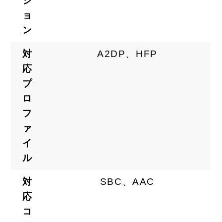
ジ
ョ
ン
対
A2DP、HFP
応
プ
ロ
フ
ァ
イ
ル
対
SBC、AAC
応
コ