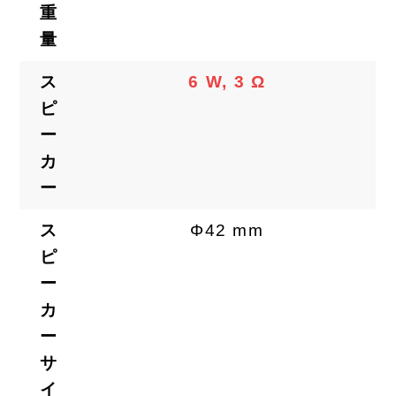
重
量
ス
6 W, 3 Ω
ピ
ー
カ
ー
ス
Φ42 mm
ピ
ー
カ
ー
サ
イ