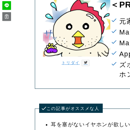
＜PR
元
M
M
Ap
トリダイ
ズ
ホ
この記事がオススメな人
耳を塞がないイヤホンが欲し