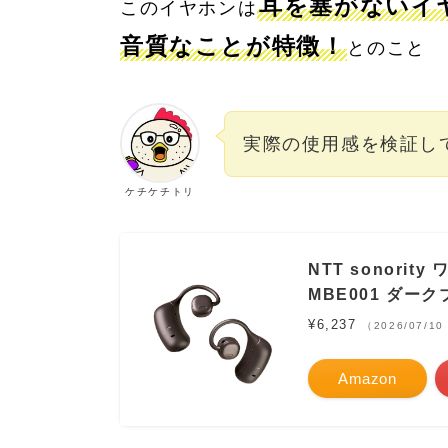
耳を塞がないイ
このイヤホンは
音質なことが特徴！
とのこと
実際の使用感を検証し
ケチケチトリ
NTT sonori
MBE001 ダー
¥6,237
（2026/07/10
Amazon