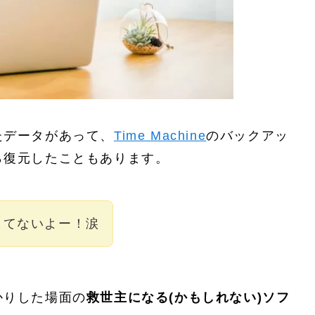
たデータがあって、
Time Machine
のバックアッ
ら復元したこともあります。
設定してないよー！涙
かりした場面の
救世主になる(かもしれない)ソフ