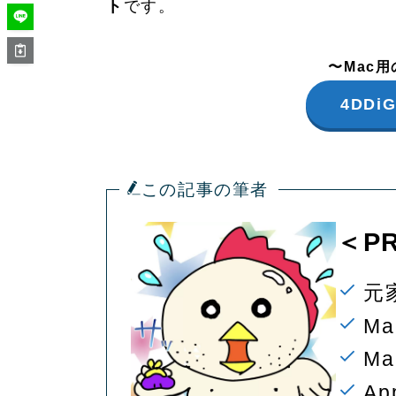
ト
です。
〜Mac
4DD
この記事の筆者
＜PR
元
M
M
Ap