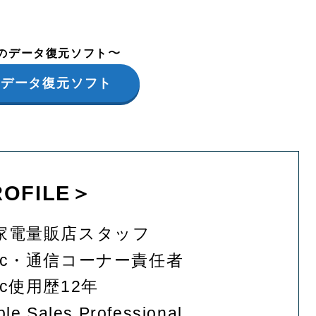
〜
用のデータ復元ソフト
iGデータ復元ソフト
OFILE＞
家電量販店スタッフ
ac・通信コーナー責任者
ac使用歴12年
ple Sales Professional