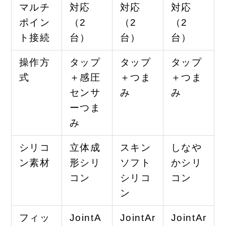
マルチ
対応
対応
対応
ポイン
（2
（2
（2
ト接続
台）
台）
台）
操作方
タップ
タップ
タップ
式
＋感圧
＋つま
＋つま
センサ
み
み
ーつま
み
シリコ
立体成
スキン
しなや
ン素材
形シリ
ソフト
かシリ
コン
シリコ
コン
ン
フィッ
JointA
JointAr
JointAr