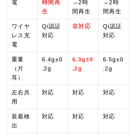
電
時間再
→2時
→2時
生
間再生
間再生
ワイヤ
Qi認証
非対応
Qi認証
レス充
対応
対応
電
重量
6.4g±0
6.3g±0
6.5g±0
（片
.2g
.2g
.2g
耳）
左右共
対応
対応
対応
用
装着検
対応
対応
対応
出