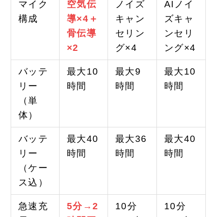
マイク
空気伝
ノイズ
AIノイ
構成
導×4＋
キャン
ズキャ
骨伝導
セリン
ンセリ
×2
グ×4
ング×4
バッテ
最大10
最大9
最大10
リー
時間
時間
時間
（単
体）
バッテ
最大40
最大36
最大40
リー
時間
時間
時間
（ケー
ス込）
急速充
5分→2
10分
10分