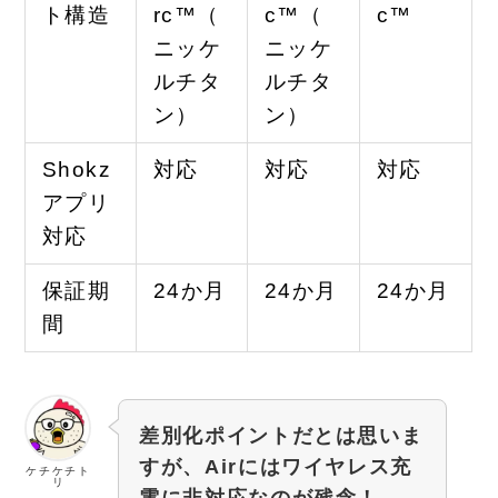
ト構造
rc™（
c™（
c™
ニッケ
ニッケ
ルチタ
ルチタ
ン）
ン）
Shokz
対応
対応
対応
アプリ
対応
保証期
24か月
24か月
24か月
間
差別化ポイントだとは思いま
すが、Airにはワイヤレス充
ケチケチト
リ
電に非対応なのが残念！