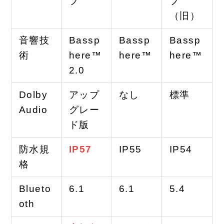
プ
プ
（旧）
音響技
Bassp
Bassp
Bassp
術
here™
here™
here™
2.0
Dolby
アップ
なし
標準
Audio
グレー
ド版
防水規
IP57
IP55
IP54
格
Blueto
6.1
6.1
5.4
oth