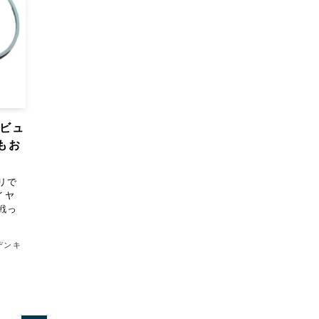
レビュ
もお
リで
イヤ
戦っ
デンキ