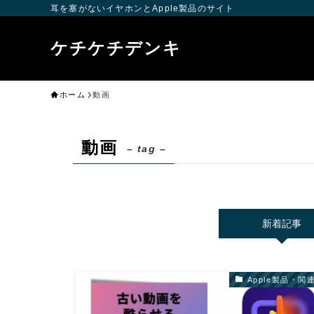
耳を塞がないイヤホンとApple製品のサイト
ケチケチデンキ
ホーム
動画
動画
– tag –
新着記事
Apple製品・関