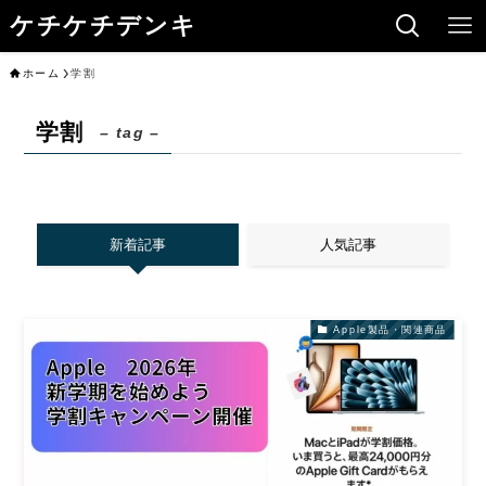
ケチケチデンキ
ホーム
学割
学割
– tag –
新着記事
人気記事
Apple製品・関連商品