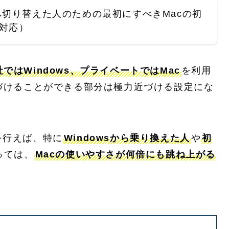
acへ切り替えた人のための最初にすべきMacの初
y対応）
社ではWindows、プライベートではMac
を利用
づけることができる部分は極力近づける設定にな
を行えば、特に
Windowsから乗り換えた人
や
初
っては、
Macの使いやすさが何倍にも跳ね上がる