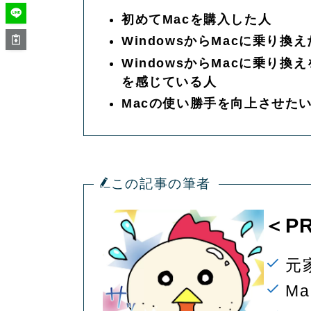
初めてMacを購入した人
WindowsからMacに乗り換
WindowsからMacに乗り
を感じている人
Macの使い勝手を向上させた
この記事の筆者
＜PR
元
M