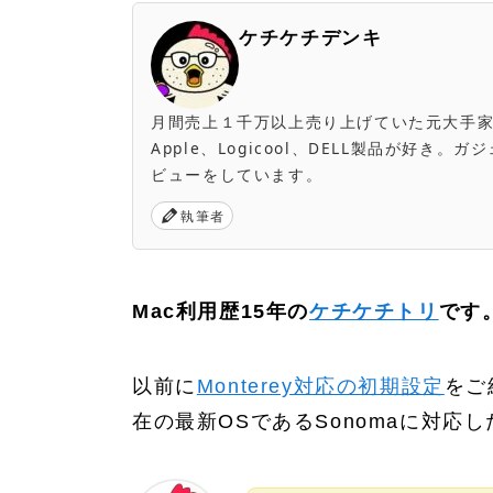
ケチケチデンキ
月間売上１千万以上売り上げていた元大手家電量販店
Apple、Logicool、DELL製品が好
ビューをしています。
執筆者
Mac利用歴15年の
ケチケチトリ
です
以前に
Monterey対応の初期設定
をご
在の最新OSであるSonomaに対応