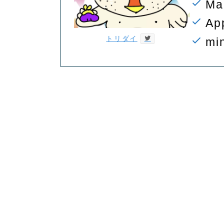
M
Ap
トリダイ
m