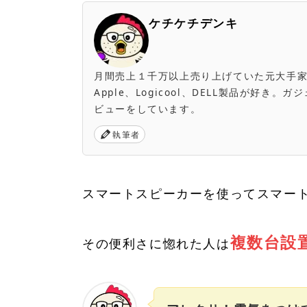
ケチケチデンキ
月間売上１千万以上売り上げていた元大手家電量販店
Apple、Logicool、DELL製品が好
ビューをしています。
執筆者
スマートスピーカーを使ってスマー
複数台設
その便利さに惚れた人は