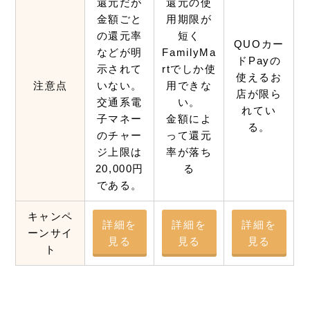
還元だが
還元の使
金額ごと
用期限が
の還元率
短く
QUOカー
などが明
FamilyMa
ドPayの
示されて
rtでしか使
使えるお
注意点
いない。
用できな
店が限ら
交通系電
い。
れてい
子マネー
金額によ
る。
のチャー
って還元
ジ上限は
率が落ち
20,000円
る
である。
キャンペ
詳細を
詳細を
詳細を
ーンサイ
見る
見る
見る
ト