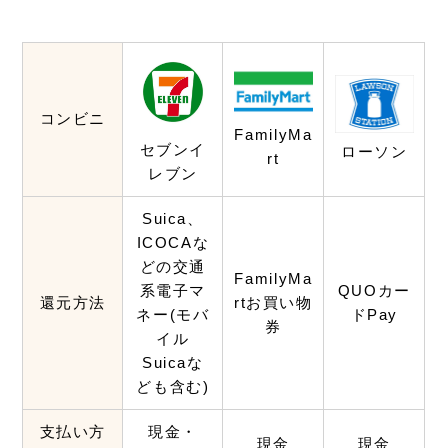
コンビニ
FamilyMa
セブンイ
ローソン
rt
レブン
Suica、
ICOCAな
どの交通
FamilyMa
系電子マ
QUOカー
還元方法
rtお買い物
ネー(モバ
ドPay
券
イル
Suicaな
ども含む)
支払い方
現金・
現金
現金