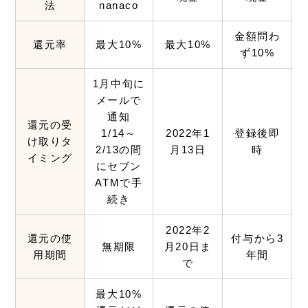
法
nanaco
金額問わ
還元率
最大10%
最大10%
ず10%
1月中旬に
メールで
通知
還元の受
1/14～
2022年1
登録後即
け取りタ
2/13の間
月13日
時
イミング
にセブン
ATMで手
続き
2022年2
還元の使
付与から3
無期限
月20日ま
用期間
年間
で
最大10%