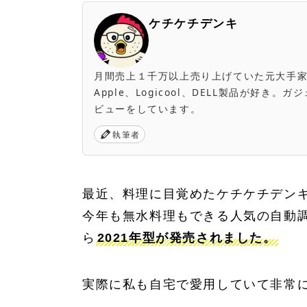
ケチケチデンキ
月間売上１千万以上売り上げていた元大手家電量販店
Apple、Logicool、DELL製品が好
ビューをしています。
執筆者
最近、料理に目覚めたケチケチデン
今年も無水料理もできる人気の自動
ら
2021年型が発売されました。
実際に私も自宅で愛用していて非常