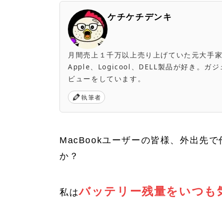
ケチケチデンキ
月間売上１千万以上売り上げていた元大手家電量販店
Apple、Logicool、DELL製品が好
ビューをしています。
執筆者
MacBookユーザーの皆様、外出先
か？
バッテリー残量をいつも
私は