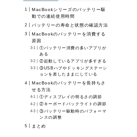
MacBookシリーズのバッテリー駆
動での連続使用時間
バッテリーの寿命と状態の確認方法
MacBookのバッテリーを消費する
原因
①バッテリー消費の多いアプリが
ある
②起動しているアプリが多すぎる
③USBハブやドッキングステーシ
ョンを差したままにしている
MacBookのバッテリーを長持ちさ
せる方法
①ディスプレイの明るさの調節
②キーボードバックライトの調節
③バッテリー駆動時のパフォーマ
ンスの調整
まとめ