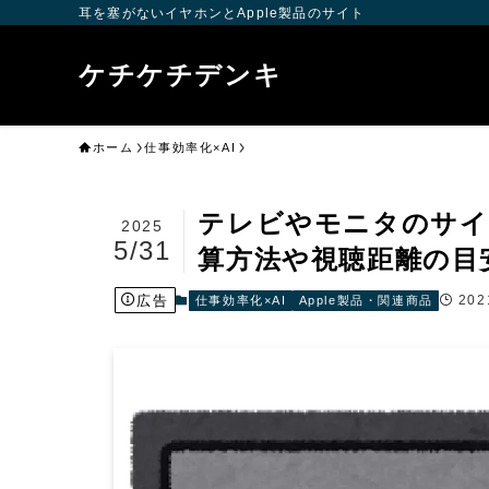
耳を塞がないイヤホンとApple製品のサイト
ケチケチデンキ
ホーム
仕事効率化×AI
テレビやモニタのサイ
2025
5/31
算方法や視聴距離の目
広告
20
仕事効率化×AI
Apple製品・関連商品