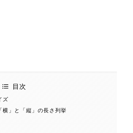
目次
イズ
「横」と「縦」の長さ列挙