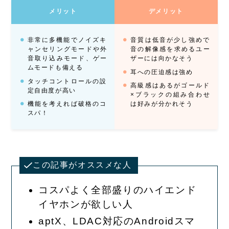
メリット
デメリット
非常に多機能でノイズキ
音質は低音が少し強めで
ャンセリングモードや外
音の解像感を求めるユー
音取り込みモード、ゲー
ザーには向かなそう
ムモードも備える
耳への圧迫感は強め
タッチコントロールの設
高級感はあるがゴールド
定自由度が高い
×ブラックの組み合わせ
機能を考えれば破格のコ
は好みが分かれそう
スパ！
この記事がオススメな人
コスパよく全部盛りのハイエンド
イヤホンが欲しい人
aptX、LDAC対応のAndroidスマ