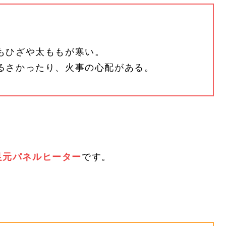
。
もひざや太ももが寒い。
るさかったり、火事の心配がある。
足元パネルヒーター
です。