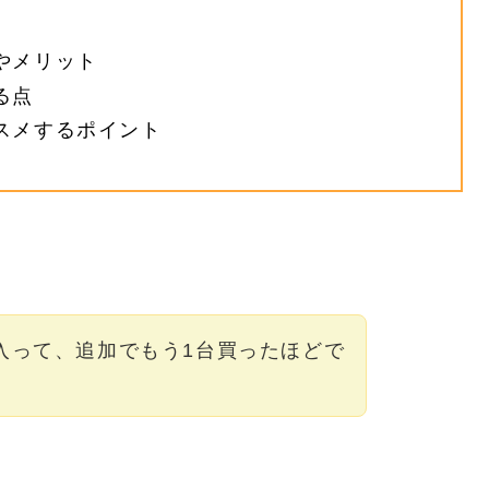
やメリット
る点
スメするポイント
。
入って、追加でもう1台買ったほどで