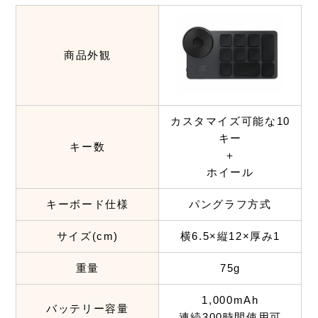
商品外観
カスタマイズ可能な10
キー
キー数
＋
ホイール
キーボード仕様
パングラフ方式
サイズ(cm)
横6.5×縦12×厚み1
重量
75g
1,000mAh
バッテリー容量
連続300時間使用可