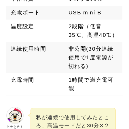
充電ポート
USB mini-B
温度設定
2段階（低音
35℃、高温40℃）
連続使用時間
非公開(30分連続
使用で1度電源が
切れる)
充電時間
1時間で満充電可
能
私が連続で使用してみたとこ
ろ、高温モードだと30分✕２
ケチケチト