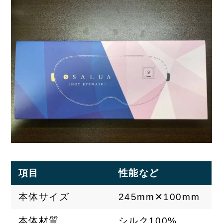
項目
性能など
本体サイズ
245mm✕100mm
本体材質
シルク100%